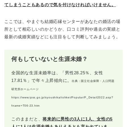
てしまうこともあるので気を付けなければいけません。
ここでは、やまぐち結婚応縁センターがあなたの婚活の場
所として相応しいのかどうか、口コミ評判や過去の実績と
最新の成婚実績などにも注目をして判断してみましょう。
何もしていないと生涯未婚？
全国的な生涯未婚率は、「男性28.25％、女性
17.81％」で年々上昇傾向に。
出典：国立社会保障・人口問題
研究所ホームページ
https://www.ipss.go.jp/syoushika/tohkei/Popular/P_Detail2022.asp?
fname=T06-23.htm
このままだと、
将来的に男性の3人に1人、女性の5
人に1人は生涯未婚もありえるとも言われていま