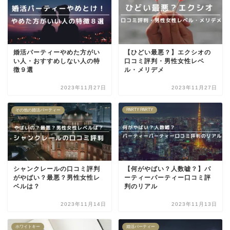
婚活パーティーやめた方がい
【ひどい最悪？】エクシオの
い人・おすすめしない人の特
口コミ評判・男性女性レベ
徴９選
ル・メリデメ
2023年11月27日
2023年11月27日
PARTY PARTY
その他の婚活パーティー
シャンクレールの口コミ評判
【何がやばい？人数嘘？】パ
がやばい？最悪？男性女性レ
ーティーパーティー口コミ評
ベルは？
判のリアル
2023年11月14日
2023年11月13日
ホワイトキー
婚活パーティー