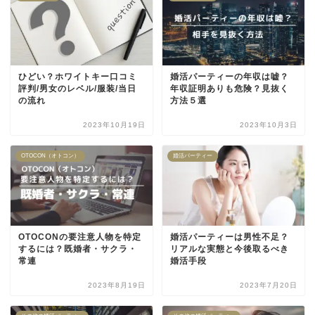
ひどい？ホワイトキー口コミ
婚活パーティーの年収は嘘？
評判/男女のレベル/服装/当日
年収証明ありも危険？見抜く
の流れ
方法５選
2023年10月19日
2023年10月3日
OTOCON（オトコン）
婚活パーティー
OTOCONの要注意人物を特定
婚活パーティーは男性不足？
するには？既婚者・サクラ・
リアルな実態と今後取るべき
常連
婚活手段
2023年8月19日
2023年7月20日