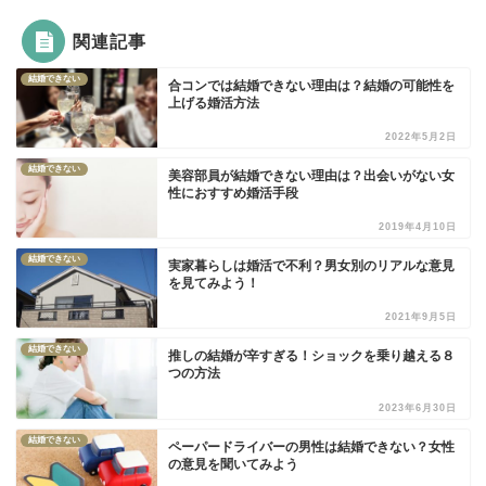
関連記事
結婚できない
合コンでは結婚できない理由は？結婚の可能性を
上げる婚活方法
2022年5月2日
結婚できない
美容部員が結婚できない理由は？出会いがない女
性におすすめ婚活手段
2019年4月10日
結婚できない
実家暮らしは婚活で不利？男女別のリアルな意見
を見てみよう！
2021年9月5日
結婚できない
推しの結婚が辛すぎる！ショックを乗り越える８
つの方法
2023年6月30日
結婚できない
ペーパードライバーの男性は結婚できない？女性
の意見を聞いてみよう