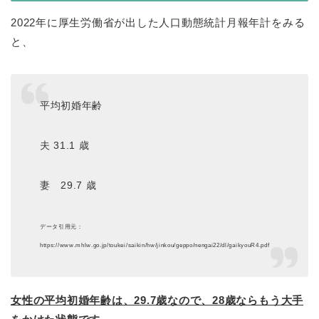
2022年に厚生労働省が出した人口動態統計月報年計をみる
と、
平均初婚年齢
夫 31.1 歳
妻 29.7 歳
データ引用元：
https://www.mhlw.go.jp/toukei/saikin/hw/jinkou/geppo/nengai22/dl/gaikyouR4.pdf
女性の平均初婚年齢は、29.7歳なので、28歳ならもう大手