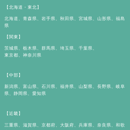
【北海道・東北】
北海道
、
青森県
、
岩手県
、
秋田県
、
宮城県
、
山形県
、
福島
県
【関東】
茨城県
、
栃木県
、
群馬県
、
埼玉県
、
千葉県
、
東京都
、
神奈川県
【中部】
新潟県
、
富山県
、
石川県
、
福井県
、
山梨県
、
長野県
、
岐阜
県
、
静岡県
、
愛知県
【近畿】
三重県
、
滋賀県
、
京都府
、
大阪府
、
兵庫県
、
奈良県
、
和歌