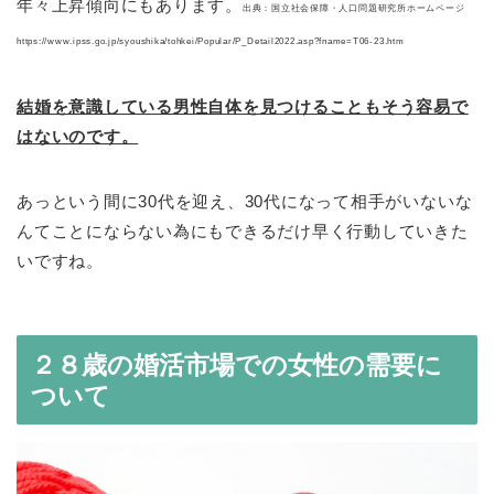
年々上昇傾向にもあります。
出典：国立社会保障・人口問題研究所ホームページ
https://www.ipss.go.jp/syoushika/tohkei/Popular/P_Detail2022.asp?fname=T06-23.htm
結婚を意識している男性自体を見つけることもそう容易で
はないのです。
あっという間に30代を迎え、30代になって相手がいないな
んてことにならない為にもできるだけ早く行動していきた
いですね。
２８歳の婚活市場での女性の需要に
ついて