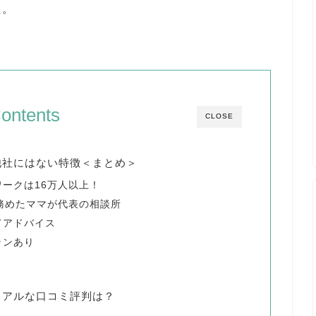
た。
ontents
CLOSE
他社にはない特徴＜まとめ＞
ークは16万人以上！
務めたママが代表の相談所
てアドバイス
ランあり
リアルな口コミ評判は？