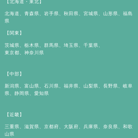
【北海道・東北】
北海道
、
青森県
、
岩手県
、
秋田県
、
宮城県
、
山形県
、
福島
県
【関東】
茨城県
、
栃木県
、
群馬県
、
埼玉県
、
千葉県
、
東京都
、
神奈川県
【中部】
新潟県
、
富山県
、
石川県
、
福井県
、
山梨県
、
長野県
、
岐阜
県
、
静岡県
、
愛知県
【近畿】
三重県
、
滋賀県
、
京都府
、
大阪府
、
兵庫県
、
奈良県
、
和歌
山県