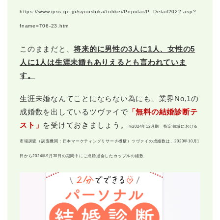
https://www.ipss.go.jp/syoushika/tohkei/Popular/P_Detail2022.asp?
fname=T06-23.htm
このままだと、
将来的に男性の3人に1人、女性の5
人に1人は生涯未婚もありえるとも言われていま
す。
生涯未婚なんてことにならない為にも、業界No,1の
成婚数を出しているツヴァイで
「無料の結婚診断テ
スト」
を受けておきましょう。
※2024年12月期 指定領域における
市場調査（調査機関：日本マーケティングリサーチ機構）ツヴァイの成婚数は、2023年10月1
日から2024年9月30日の期間中にご成婚退会したカップルの組数