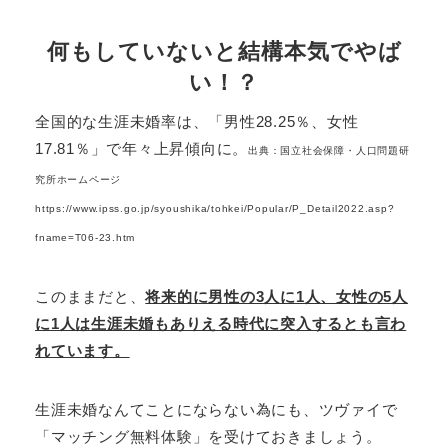
何もしていないと結構本気でやば
い！？
全国的な生涯未婚率は、「男性28.25％、女性
17.81％」で年々上昇傾向に。
出典：国立社会保障・人口問題研
究所ホームページ
https://www.ipss.go.jp/syoushika/tohkei/Popular/P_Detail2022.asp?
fname=T06-23.htm
このままだと、
将来的に男性の3人に1人、女性の5人
に1人は生涯未婚もありえる時代に突入するとも言わ
れています。
生涯未婚なんてことにならない為にも、ツヴァイで
「マッチング無料体験」を受けておきましょう。