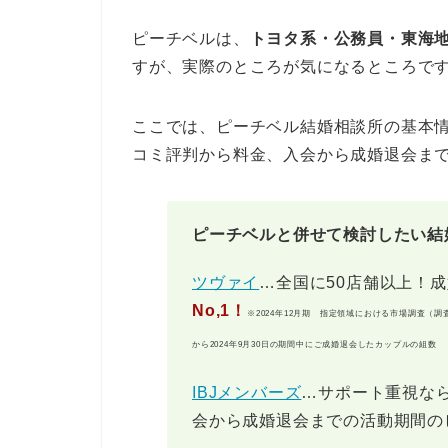
ピーチベルは、
トヨタ系・公務員・東海
すが、実際のところが気になるところで
ここでは、ピーチベル結婚相談所の基本
コミ評判から料金、入会から成婚退会ま
ピーチベルと併せて検討したい結
ツヴァイ
…全国に50店舗以上！
No,1！
※2024年12月期 指定領域における市場調査（調
から2024年9月30日の期間中にご成婚退会したカップルの組数
IBJメンバーズ
…サポート重視なら
会から成婚退会までの活動期間の