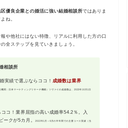
地区優良企業との婚活に強い結婚相談所
ではありま
すよね。
情報や他社にはない特徴、リアルに利用した方の口
での全ステップを見ていきましょう。
婚相談所
成婚実績で選ぶならココ！
成婚数は業界
査機関：日本マーケティングリサーチ機構）ツヴァイの成婚数は、2023年10月1日
ココ！業界屈指の高い成婚率54.2％。入
ピークが5カ月。
2022年1月～6月の半年間での主要コース実績（当