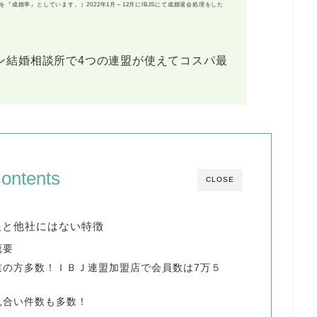
を『成婚率』としています。）
2022年1月～12月にIBJSにて成婚退会処理をした
ン結婚相談所で4つの連盟が使えてコスパ最
ontents
CLOSE
報と他社にはない特徴
概要
業の方多数！ＩＢＪ連盟加盟店で会員数は7万５
見合い件数も多数！