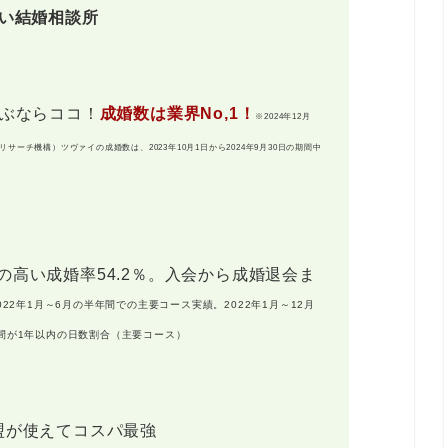
たい結婚相談所
選ぶならココ！
成婚数は業界No,1！
※2024年12月
ーチ機構）ツヴァイの成婚数は、2023年10月1日から2024年9月30日の期間中
高い成婚率54.2％。入会から成婚退会ま
022年1月～6月の半年間での主要コース実績。2022年1月～12月
期間が1年以内の日数割合（主要コース）
盟が使えてコスパ最強