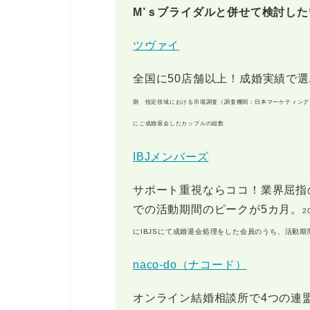
M’ｓブライダルと併せて検討し
ツヴァイ
全国に50店舗以上！成婚実績で
期 指定領域における市場調査（調査機関：日本マーケティングリサ
にご成婚退会したカップルの組数
IBJメンバーズ
サポート重視ならココ！業界屈指の
での活動期間のピークが5カ月。
2
にIBJSにて成婚退会処理をした会員のうち、活動
naco-do（ナコード）
オンライン結婚相談所で4つの連