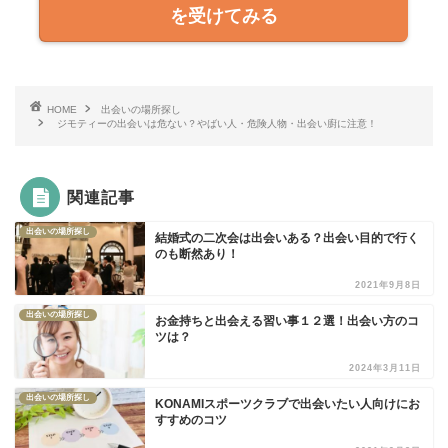
を受けてみる
HOME
出会いの場所探し
ジモティーの出会いは危ない？やばい人・危険人物・出会い廚に注意！
関連記事
出会いの場所探し
結婚式の二次会は出会いある？出会い目的で行く
のも断然あり！
2021年9月8日
出会いの場所探し
お金持ちと出会える習い事１２選！出会い方のコ
ツは？
2024年3月11日
出会いの場所探し
KONAMIスポーツクラブで出会いたい人向けにお
すすめのコツ