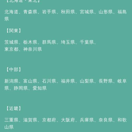
【北海道・東北】
北海道
、
青森県
、
岩手県
、
秋田県
、
宮城県
、
山形県
、
福島
県
【関東】
茨城県
、
栃木県
、
群馬県
、
埼玉県
、
千葉県
、
東京都
、
神奈川県
【中部】
新潟県
、
富山県
、
石川県
、
福井県
、
山梨県
、
長野県
、
岐阜
県
、
静岡県
、
愛知県
【近畿】
三重県
、
滋賀県
、
京都府
、
大阪府
、
兵庫県
、
奈良県
、
和歌
山県