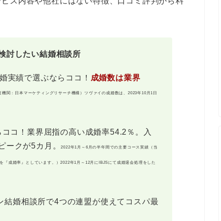
ービス内容や他社にはない特徴、口コミ評判から料
検討したい結婚相談所
成婚実績で選ぶならココ！
成婚数は業界
査機関：日本マーケティングリサーチ機構）ツヴァイの成婚数は、2023年10月1日
ココ！業界屈指の高い成婚率54.2％。入
ピークが5カ月。
2022年1月～6月の半年間での主要コース実績（当
を『成婚率』としています。）
2022年1月～12月にIBJSにて成婚退会処理をした
ン結婚相談所で4つの連盟が使えてコスパ最