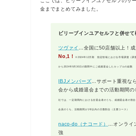
ここでは、ビリーブインユアセルフのサ
金までまとめてみました。
ビリーブインユアセルフと併せて
ツヴァイ
…全国に50店舗以上！
No,1！
※2024年12月期 指定領域における市場調査（調
から2024年9月30日の期間中にご成婚退会したカップルの組数
IBJメンバーズ
…サポート重視なら
会から成婚退会までの活動期間の
社では、一定期間内における全退会者のうち、成婚退会者の割合
会員のうち、活動期間が1年以内の日数割合（主要コース）
naco-do（ナコード）
…オンライ
強