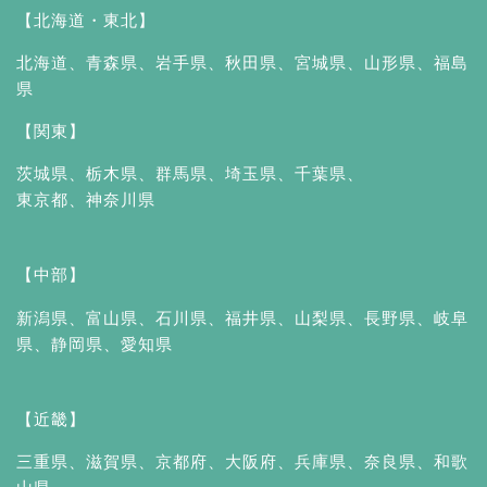
【北海道・東北】
北海道
、
青森県
、
岩手県
、
秋田県
、
宮城県
、
山形県
、
福島
県
【関東】
茨城県
、
栃木県
、
群馬県
、
埼玉県
、
千葉県
、
東京都
、
神奈川県
【中部】
新潟県
、
富山県
、
石川県
、
福井県
、
山梨県
、
長野県
、
岐阜
県
、
静岡県
、
愛知県
【近畿】
三重県
、
滋賀県
、
京都府
、
大阪府
、
兵庫県
、
奈良県
、
和歌