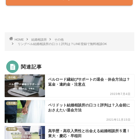
HOME
結婚相談所
その他
リングベル結婚相談所の口コミ評判は？LINE登録で無料相談OK
関連記事
その他
ベルロード縁結びサポートの退会・休会方法は？
返金・違約金・注意点
2023年7月4日
その他
ペリドット結婚相談所の口コミ評判は？入会前に
おさえたい退会方法
2021年11月15日
その他
高学歴・高収入男性と出会える結婚相談所５選！
東大・慶応・早稲田