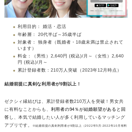
利用目的： 婚活・恋活
年齢層： 20代半ば～35歳半ば
対象者： 独身者（既婚者・18歳未満は禁止されて
います）
料金：（男性）2,640円 (税込)/月～（女性）2,640
円 (税込)/月～
累計登録者数：210万人突破（2023年12月時点）
結婚前提に真剣な利用者が9割以上！
ゼクシィ縁結びは、累計登録者数210万人を突破！男女共
に有料なことからも、
利用者の94％が結婚願望があると回
答
し、本気で結婚したい人が多く利用しているマッチング
アプリです。
※結婚前提の真剣利用者が9割以上（2022年5月-2022年10月有料