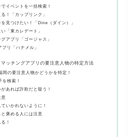
ンでイベントを一括検索！
える！「カップリンク」
を見つけたい！「Dine（ダイン）」
たい「東カレデート」
ングアプリ「ゴージャス」
アプリ「ハナメル」
るマッチングアプリの要注意人物の特定方法
」で福岡の要注意人物かどうかを特定！
相手を検索！
いがあれば詐欺だと疑う！
注意
れていかれないように！
らと褒める人には注意
れる！