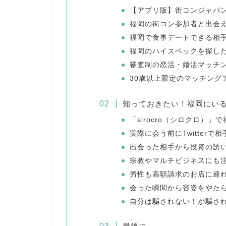
【アプリ版】街コンジャパ
福岡の街コン参加者と出会
福岡で食事デートできる相手
福岡のハイスペックを探し
審査制の恋活・婚活マッチ
30歳以上限定のマッチング
知っておきたい！福岡にい
「sirocro（シロクロ）
実際に会う前にTwitterで
出会った相手から投資の誘
宗教やマルチビジネスにも
男性も高額請求のお店に連
会った瞬間から容姿をやた
自分は騙されない！が騙さ