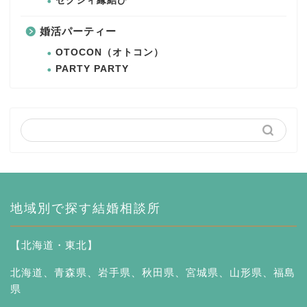
ゼクシィ縁結び
婚活パーティー
OTOCON（オトコン）
PARTY PARTY
地域別で探す結婚相談所
【北海道・東北】
北海道
、
青森県
、
岩手県
、
秋田県
、
宮城県
、
山形県
、
福島
県