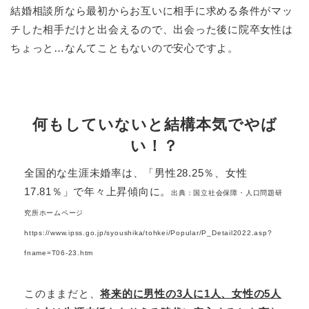
結婚相談所なら最初からお互いに相手に求める条件がマッ
チした相手だけと出会えるので、出会った後に院卒女性は
ちょっと…なんてこともないので安心ですよ。
何もしていないと結構本気でやば
い！？
全国的な生涯未婚率は、「男性28.25％、女性
17.81％」で年々上昇傾向に。
出典：国立社会保障・人口問題研
究所ホームページ
https://www.ipss.go.jp/syoushika/tohkei/Popular/P_Detail2022.asp?
fname=T06-23.htm
このままだと、
将来的に男性の3人に1人、女性の5人