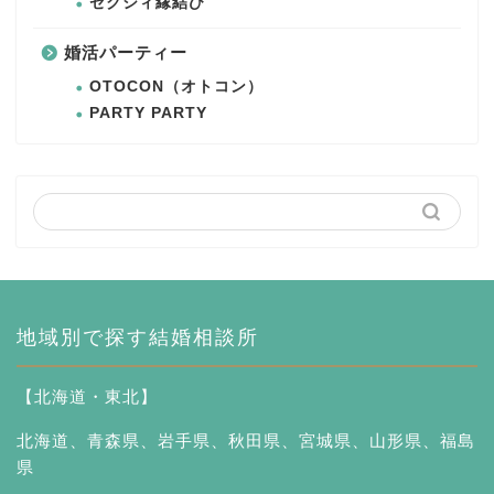
ゼクシィ縁結び
婚活パーティー
OTOCON（オトコン）
PARTY PARTY
地域別で探す結婚相談所
【北海道・東北】
北海道
、
青森県
、
岩手県
、
秋田県
、
宮城県
、
山形県
、
福島
県