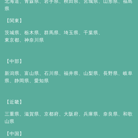
北海道
、
青森県
、
岩手県
、
秋田県
、
宮城県
、
山形県
、
福島
県
【関東】
茨城県
、
栃木県
、
群馬県
、
埼玉県
、
千葉県
、
東京都
、
神奈川県
【中部】
新潟県
、
富山県
、
石川県
、
福井県
、
山梨県
、
長野県
、
岐阜
県
、
静岡県
、
愛知県
【近畿】
三重県
、
滋賀県
、
京都府
、
大阪府
、
兵庫県
、
奈良県
、
和歌
山県
【中国】