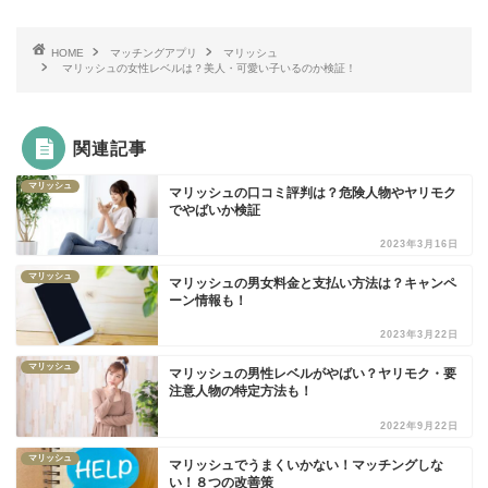
HOME
マッチングアプリ
マリッシュ
マリッシュの女性レベルは？美人・可愛い子いるのか検証！
関連記事
マリッシュ
マリッシュの口コミ評判は？危険人物やヤリモク
でやばいか検証
2023年3月16日
マリッシュ
マリッシュの男女料金と支払い方法は？キャンペ
ーン情報も！
2023年3月22日
マリッシュ
マリッシュの男性レベルがやばい？ヤリモク・要
注意人物の特定方法も！
2022年9月22日
マリッシュ
マリッシュでうまくいかない！マッチングしな
い！８つの改善策