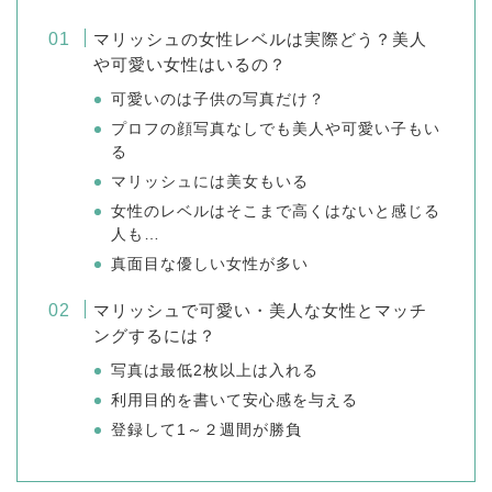
マリッシュの女性レベルは実際どう？美人
や可愛い女性はいるの？
可愛いのは子供の写真だけ？
プロフの顔写真なしでも美人や可愛い子もい
る
マリッシュには美女もいる
女性のレベルはそこまで高くはないと感じる
人も…
真面目な優しい女性が多い
マリッシュで可愛い・美人な女性とマッチ
ングするには？
写真は最低2枚以上は入れる
利用目的を書いて安心感を与える
登録して1～２週間が勝負