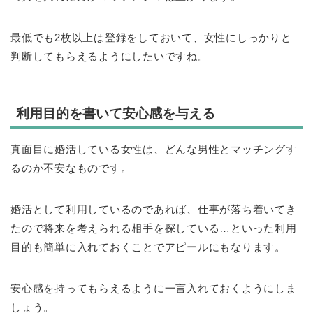
最低でも2枚以上は登録をしておいて、女性にしっかりと
判断してもらえるようにしたいですね。
利用目的を書いて安心感を与える
真面目に婚活している女性は、どんな男性とマッチングす
るのか不安なものです。
婚活として利用しているのであれば、仕事が落ち着いてき
たので将来を考えられる相手を探している…といった利用
目的も簡単に入れておくことでアピールにもなります。
安心感を持ってもらえるように一言入れておくようにしま
しょう。