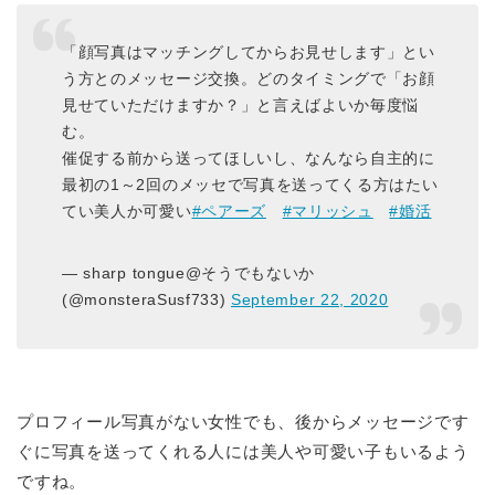
「顔写真はマッチングしてからお見せします」とい
う方とのメッセージ交換。どのタイミングで「お顔
見せていただけますか？」と言えばよいか毎度悩
む。
催促する前から送ってほしいし、なんなら自主的に
最初の1～2回のメッセで写真を送ってくる方はたい
てい美人か可愛い
#ペアーズ
#マリッシュ
#婚活
— sharp tongue@そうでもないか
(@monsteraSusf733)
September 22, 2020
プロフィール写真がない女性でも、後からメッセージです
ぐに写真を送ってくれる人には美人や可愛い子もいるよう
ですね。