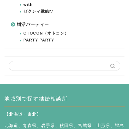
with
ゼクシィ縁結び
婚活パーティー
OTOCON（オトコン）
PARTY PARTY
地域別で探す結婚相談所
【北海道・東北】
北海道
、
青森県
、
岩手県
、
秋田県
、
宮城県
、
山形県
、
福島