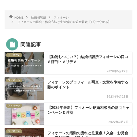
HOME
結婚相談所
フィオーレ
フィオーレの退会・休会方法と中途解約や返金規定【1分で分かる】
関連記事
フィオーレ
【勧誘しつこい？】結婚相談所フィオーレの口コ
ミ評判・メリデメ
2020年5月22日
フィオーレ
フィオーレのプロフィール写真・文章を準備する
際のポイント
2023年9月23日
フィオーレ
【2025年最新】フィオーレ結婚相談所の割引キャ
ンペーン＆時期
2022年3月7日
フィオーレ
フィオーレの活動の流れと注意点！入会→お見合