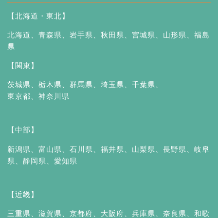
【北海道・東北】
北海道
、
青森県
、
岩手県
、
秋田県
、
宮城県
、
山形県
、
福島
県
【関東】
茨城県
、
栃木県
、
群馬県
、
埼玉県
、
千葉県
、
東京都
、
神奈川県
【中部】
新潟県
、
富山県
、
石川県
、
福井県
、
山梨県
、
長野県
、
岐阜
県
、
静岡県
、
愛知県
【近畿】
三重県
、
滋賀県
、
京都府
、
大阪府
、
兵庫県
、
奈良県
、
和歌