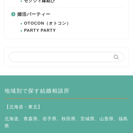
ゼクシィ縁結び
婚活パーティー
OTOCON（オトコン）
PARTY PARTY
地域別で探す結婚相談所
【北海道・東北】
北海道
、
青森県
、
岩手県
、
秋田県
、
宮城県
、
山形県
、
福島
県