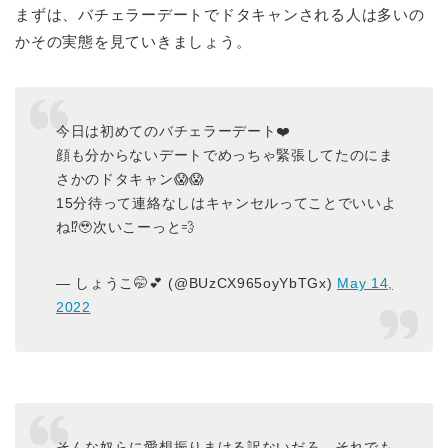
まずは、バチェラーデートでドタキャンされる人は多いの
かその実態を見ていきましょう。
今日は初めてのバチェラーデート❤️
顔も分からないデートでめっちゃ緊張してたのにま
さかのドタキャン😱😱
15分待って連絡なしはキャンセルってことでいいよ
ね⁉︎🥹次いこーっと💨
— しょうこ🤭💕 (@BUzCX965oyYbTGx)
May 14,
2022
そんな奴らに愛想振りまける訳ないだろ。それでも